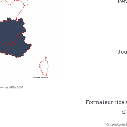
Per
Jou
ions de 2018 à 2024
Formateur·rice·
d'
* Compilation des 