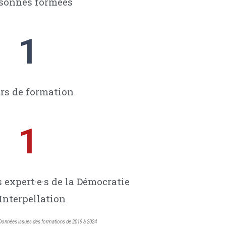
sonnes formées
1
rs de formation
1
s expert·e·s de la Démocratie
Interpellation
Données issues des formations de 2019 à 2024