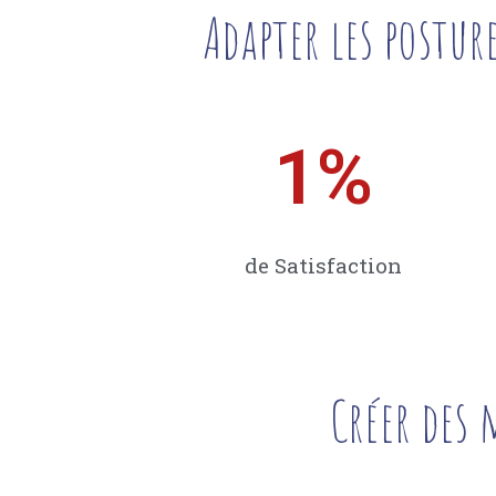
Adapter les postur
1
%
de Satisfaction
Créer des 