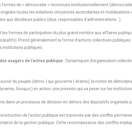
s formes de « démocratie » reconnues institutionnellement (démocratie 
n englobe toutes les initiatives citoyennes ascendantes et mobilisations
es aux décideurs publics (élus, responsables d’administrations…)
.
it les formes de participation du plus grand nombre aux affaires publiqu
rticipatifs). Prend généralement la forme d’actions collectives publique
 institutions publiques.
es usagers de l’action publique :
Dynamiques d’organisation collecti
 pouvoir du peuple (démo-) qui gouverne (-kratos), la notion de
démodyna
amis, δύναμις) en action, une pression qui va peser sur les institution
ns dans un processus de décision en dehors des dispositifs organisés par
onstruction de l’action publique est traversée par des conflits permanen
entaires de la gestion publique. Cette reconnaissance des conflits impl