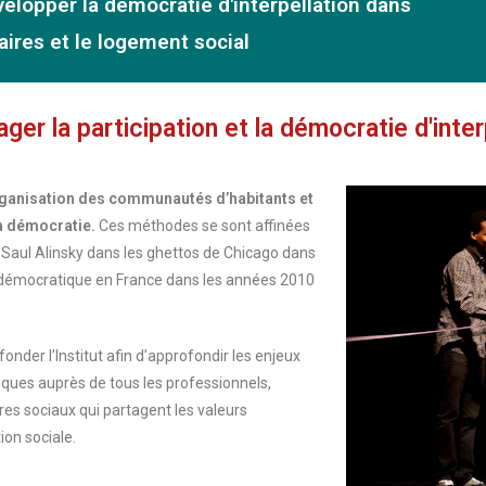
velopper la démocratie d'interpellation dans
aires et le logement social
ger la participation et la démocratie d'inter
’organisation des communautés d’habitants et
a démocratie.
Ces méthodes se sont affinées
 Saul Alinsky dans les ghettos de Chicago dans
n démocratique en France dans les années 2010
onder l’Institut afin d’approfondir les enjeux
iques auprès de tous les professionnels,
tres sociaux qui partagent les valeurs
ion sociale.