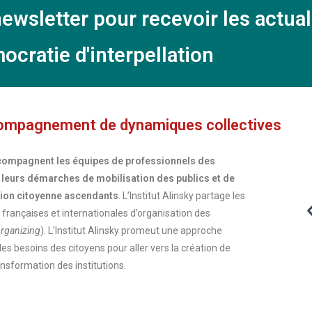
ewsletter pour recevoir les actual
ocratie d'interpellation
compagnement de dynamiques collectives
accompagnent les équipes de professionnels des
ns leurs démarches de mobilisation des publics et de
ation citoyenne ascendants
. L’Institut Alinsky partage les
rançaises et internationales d’organisation des
rganizing
). L’Institut Alinsky promeut une approche
des besoins des citoyens pour aller vers la création de
sformation des institutions.