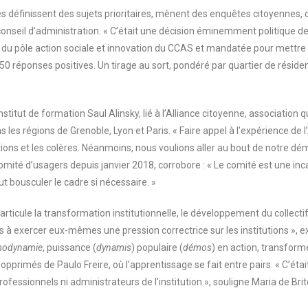
es définissent des sujets prioritaires, mènent des enquêtes citoyennes, 
seil d’administration. « C’était une décision éminemment politique de fai
 du pôle action sociale et innovation du CCAS et mandatée pour mettre 
50 réponses positives. Un tirage au sort, pondéré par quartier de réside
institut de formation Saul Alinsky, lié à l’Alliance citoyenne, associatio
s les régions de Grenoble, Lyon et Paris. « Faire appel à l’expérience de 
actions et les colères. Néanmoins, nous voulions aller au bout de notre 
comité d’usagers depuis janvier 2018, corrobore : « Le comité est une inc
ut bousculer le cadre si nécessaire. »
cule la transformation institutionnelle, le développement du collectif e
à exercer eux-mêmes une pression correctrice sur les institutions », exp
odynamie
, puissance (
dynamis
) populaire (
démos
) en action, transforme 
opprimés de Paulo Freire, où l’apprentissage se fait entre pairs. « C’étai
essionnels ni administrateurs de l’institution », souligne Maria de Brit