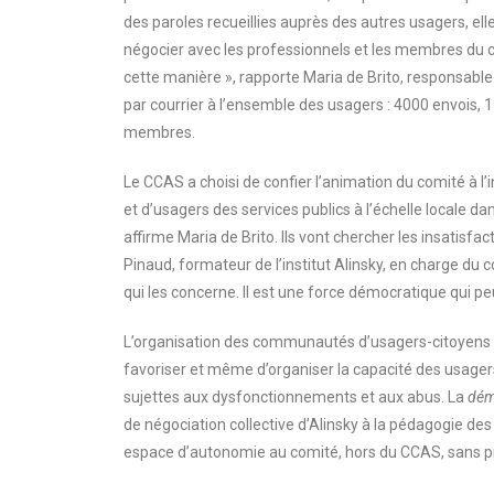
des paroles recueillies auprès des autres usagers, ell
négocier avec les professionnels et les membres du con
cette manière », rapporte Maria de Brito, responsable
par courrier à l’ensemble des usagers : 4000 envois, 1
membres.
Le CCAS a choisi de confier l’animation du comité à l’
et d’usagers des services publics à l’échelle locale dan
affirme Maria de Brito. Ils vont chercher les insatisf
Pinaud, formateur de l’institut Alinsky, en charge du 
qui les concerne. Il est une force démocratique qui pe
L’organisation des communautés d’usagers-citoyens arti
favoriser et même d’organiser la capacité des usagers 
sujettes aux dysfonctionnements et aux abus. La
dém
de négociation collective d’Alinsky à la pédagogie des 
espace d’autonomie au comité, hors du CCAS, sans prof