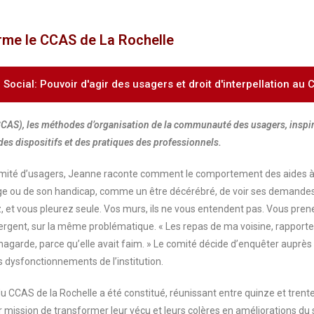
rme le CCAS de La Rochelle
en Social: Pouvoir d'agir des usagers et droit d'interpellation a
CAS), les méthodes d’organisation de la communauté des usagers, inspirée
des dispositifs et des pratiques des professionnels.
omité d’usagers, Jeanne raconte comment le comportement des aides à do
n âge ou de son handicap, comme un être décérébré, de voir ses deman
, et vous pleurez seule. Vos murs, ils ne vous entendent pas. Vous pren
gent, sur la même problématique. « Les repas de ma voisine, rapporte Da
u hagarde, parce qu’elle avait faim. » Le comité décide d’enquêter auprès
es dysfonctionnements de l’institution.
 du CCAS de la Rochelle a été constitué, réunissant entre quinze et tre
mission de transformer leur vécu et leurs colères en améliorations du se