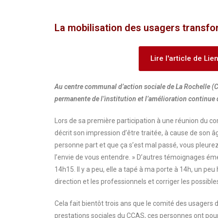
La mobilisation des usagers transfo
Lire l'article de Li
Au centre communal d’action sociale de La Rochelle (C
permanente de l’institution et l’amélioration continue 
Lors de sa première participation à une réunion du c
décrit son impression d’être traitée, à cause de so
personne part et que ça s’est mal passé, vous pleurez
l’envie de vous entendre. » D’autres témoignages émer
14h15. Il y a peu, elle a tapé à ma porte à 14h, un pe
direction et les professionnels et corriger les possibl
Cela fait bientôt trois ans que le comité des usagers
prestations sociales du CCAS, ces personnes ont pour 