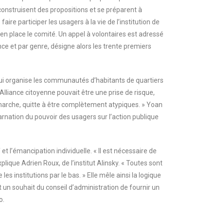
construisent des propositions et se préparent à
re participer les usagers à la vie de l’institution de
en place le comité. Un appel à volontaires est adressé
nce et par genre, désigne alors les trente premiers
n qui organise les communautés d’habitants de quartiers
l’Alliance citoyenne pouvait être une prise de risque,
démarche, quitte à être complètement atypiques. » Yoan
arnation du pouvoir des usagers sur l’action publique
t l’émancipation individuelle. « Il est nécessaire de
lique Adrien Roux, de l’institut Alinsky. « Toutes sont
les institutions par le bas. » Elle mêle ainsi la logique
t un souhait du conseil d’administration de fournir un
o.